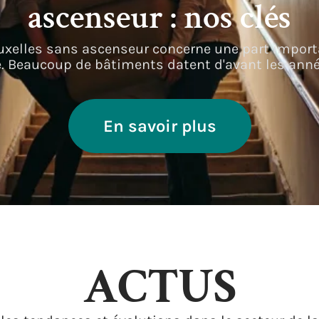
ascenseur : nos clés
elles sans ascenseur concerne une part import
le. Beaucoup de bâtiments datent d'avant les ann
En savoir plus
ACTUS