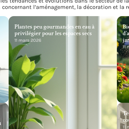
les tendances et évolutions dans le secteur de l
s concernant l’aménagement, la décoration et la r
Plantes peu gourmandes en eau à
Bi
privilégier pour les espaces secs
d’
ja
11 mars 2026
11
Te
co
u
11