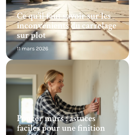
Ce qu’il faut savoir sur les
inconvénients du carrelage
sur plot
11 mars 2026
Poncer murs : astuces
faciles pour une finition