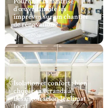
Pourquoi la maîtrise
d’œuvre limite les
imprévus sur un chantier
de rénovation ?
21 juillet 2026
Isolation et confort : bien
choisir sa véranda à
Besançon selon le climat
local