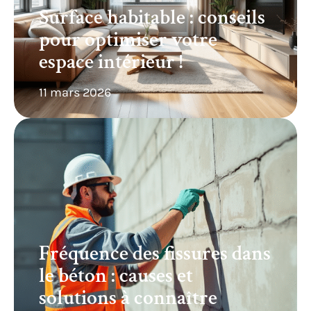
Surface habitable : conseils
pour optimiser votre
espace intérieur !
11 mars 2026
Fréquence des fissures dans
le béton : causes et
solutions à connaître