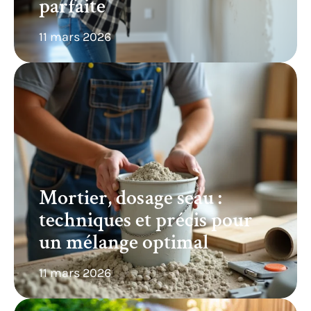
parfaite
11 mars 2026
Mortier, dosage seau :
techniques et précis pour
un mélange optimal
11 mars 2026