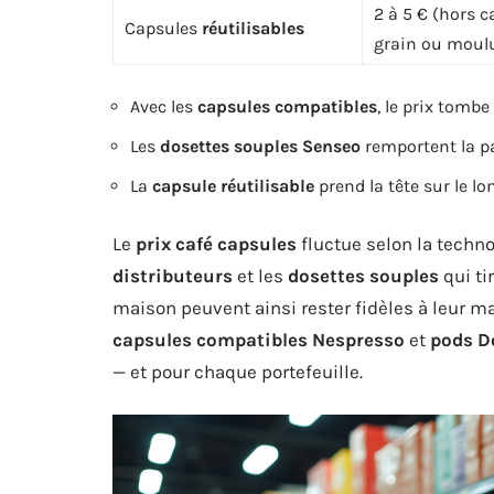
2 à 5 € (hors c
Capsules
réutilisables
grain ou moul
Avec les
capsules compatibles
, le prix tombe
Les
dosettes souples Senseo
remportent la pal
La
capsule réutilisable
prend la tête sur le l
Le
prix café capsules
fluctue selon la techno
distributeurs
et les
dosettes souples
qui ti
maison peuvent ainsi rester fidèles à leur ma
capsules compatibles Nespresso
et
pods D
— et pour chaque portefeuille.