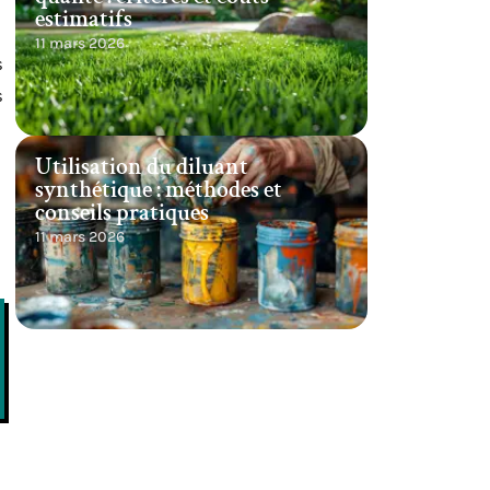
estimatifs
11 mars 2026
s
s
Utilisation du diluant
synthétique : méthodes et
conseils pratiques
11 mars 2026