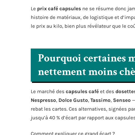
Le
prix café capsules
ne se résume donc jama
histoire de matériaux, de logistique et d’i
le prix au kilo, bien plus révélateur que le coû
Pourquoi certaines m
nettement moins chè
Le marché des
capsules café
et des
dosette
Nespresso
,
Dolce Gusto
,
Tassimo
,
Senseo
—
rebat les cartes. Ces alternatives, signées par
jusqu’à 40 % d’écart par rapport aux capsules
Comment expliquer ce grand écart ?