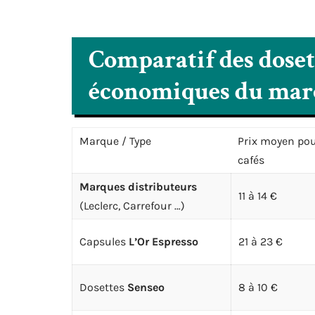
Comparatif des dosett
économiques du mar
Marque / Type
Prix moyen pou
cafés
Marques distributeurs
11 à 14 €
(Leclerc, Carrefour …)
Capsules
L’Or Espresso
21 à 23 €
Dosettes
Senseo
8 à 10 €