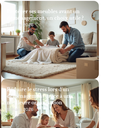
Protéger ses meubles avant un
déménagement, un choix utile ?
11 mars 2026
Réduire le stress lors d’un
déménagement grâce à une
meilleure organisation
11 mars 2026