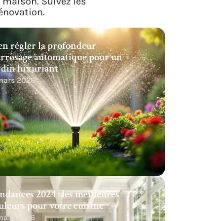
a maison. Suivez les
énovation.
en régler la profondeur
arrosage automatique pour un
rdin luxuriant
 mars 2026
ndances 2024 : les meilleures
uleurs pour votre cuisine
 mars 2026