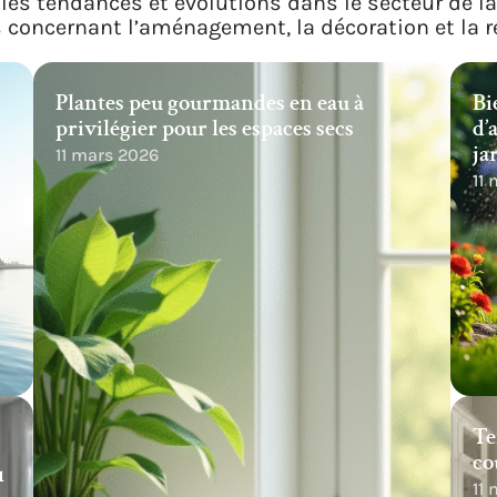
les tendances et évolutions dans le secteur de l
s concernant l’aménagement, la décoration et la r
Plantes peu gourmandes en eau à
Bi
privilégier pour les espaces secs
d’
ja
11 mars 2026
11
Te
co
u
11