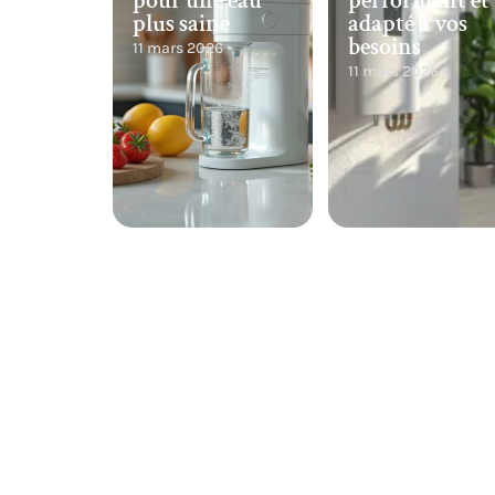
pour une eau
performant et
plus saine
adapté à vos
besoins
11 mars 2026
11 mars 2026