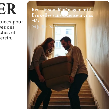
ER
Réussir son déménagement à
Bruxelles sans ascenseur : nos
clés
tuces pour
vez des
24 juillet 2026
rches et
erein.