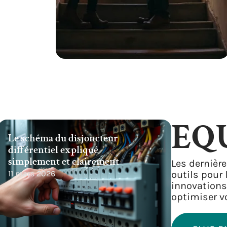
EQ
Le schéma du disjoncteur
différentiel expliqué
simplement et clairement
Les dernièr
11 mars 2026
outils pour
innovations
optimiser vo