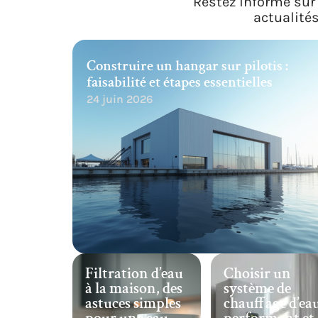
Restez informé sur 
actualité
Construire un hangar sur pilotis :
faisabilité et étapes essentielles
24 juin 2026
Filtration d’eau
Choisir un
à la maison, des
système de
astuces simples
chauffage d’ea