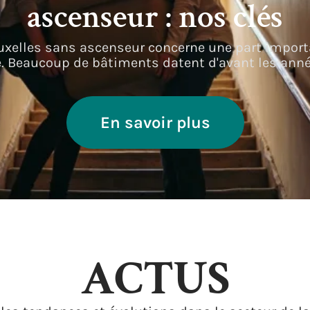
ascenseur : nos clés
elles sans ascenseur concerne une part import
le. Beaucoup de bâtiments datent d'avant les ann
En savoir plus
ACTUS